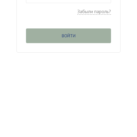
Забыли пароль?
ВОЙТИ
(c
) ООО «Касаргинский источник» ИНН
7452115708
Менеджер по обучению
Дудникова Галина
dudnikova.gv@niagara74.ru
Юр. Адрес:
456200 г. Златоуст, Пр. 30-летия
Победы, 13, оф. 106, нежилое помещение 1
Все права защищены
.