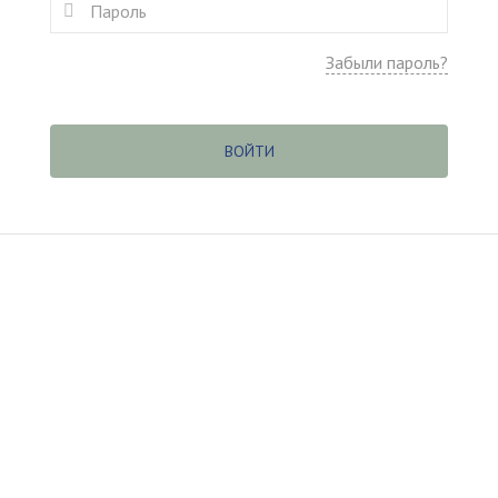
Забыли пароль?
ВОЙТИ
(c
) ООО «Касаргинский источник» ИНН 7452115708
джер по обучению
Дудникова Галина dudnikova.gv@niagara
56200 г. Златоуст, Пр. 30-летия Победы, 13, оф. 106, нежило