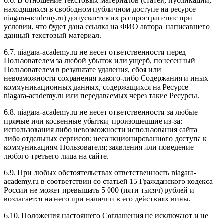
6.6. В отношение текстовых материалов (статей, публикаций,
находящихся в свободном публичном доступе на ресурсе
niagara-academy.ru) допускается их распространение при
условии, что будет дана ссылка на ФИО автора, написавшего
данный текстовый материал.
6.7. niagara-academy.ru не несет ответственности перед
Пользователем за любой убыток или ущерб, понесенный
Пользователем в результате удаления, сбоя или
невозможности сохранения какого-либо Содержания и иных
коммуникационных данных, содержащихся на Ресурсе
niagara-academy.ru или передаваемых через такие Ресурсы.
6.8. niagara-academy.ru не несет ответственности за любые
прямые или косвенные убытки, произошедшие из-за:
использования либо невозможности использования сайта
либо отдельных сервисов; несанкционированного доступа к
коммуникациям Пользователя; заявления или поведение
любого третьего лица на сайте.
6.9. При любых обстоятельствах ответственность niagara-
academy.ru в соответствии со статьей 15 Гражданского кодекса
России не может превышать 5 000 (пяти тысяч) рублей и
возлагается на него при наличии в его действиях вины.
6.10. Положения настоящего Соглашения не исключают и не