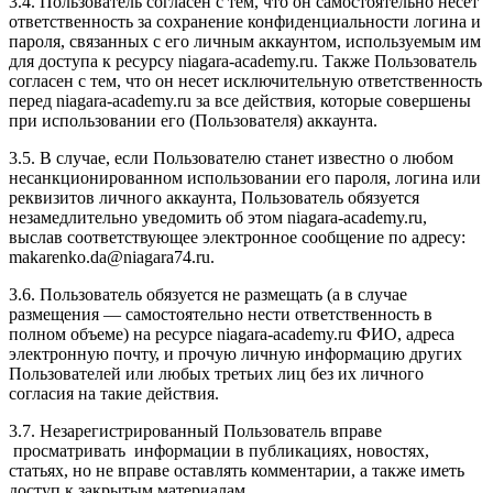
3.4. Пользователь согласен с тем, что он самостоятельно несет
ответственность за сохранение конфиденциальности логина и
пароля, связанных с его личным аккаунтом, используемым им
для доступа к ресурсу niagara-academy.ru. Также Пользователь
согласен с тем, что он несет исключительную ответственность
перед niagara-academy.ru
за все действия, которые совершены
при использовании его (Пользователя) аккаунта.
3.5. В случае, если Пользователю станет известно о любом
несанкционированном использовании его пароля, логина или
реквизитов личного аккаунта, Пользователь обязуется
незамедлительно уведомить об этом niagara-academy.ru,
выслав соответствующее электронное сообщение по адресу:
makarenko.da@niagara74.ru
.
3.6. Пользователь обязуется не размещать (а в случае
размещения — самостоятельно нести ответственность в
полном объеме) на ресурсе niagara-academy.ru ФИО, адреса
электронную почту, и прочую личную информацию других
Пользователей или любых третьих лиц без их личного
согласия на такие действия.
3.7. Незарегистрированный Пользователь вправе
просматривать информации в публикациях, новостях,
статьях, но не вправе оставлять комментарии, а также иметь
доступ к закрытым материалам.