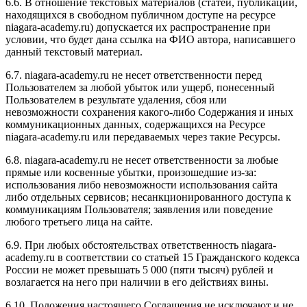
6.6. В отношение текстовых материалов (статей, публикаций,
находящихся в свободном публичном доступе на ресурсе
niagara-academy.ru) допускается их распространение при
условии, что будет дана ссылка на ФИО автора, написавшего
данный текстовый материал.
6.7. niagara-academy.ru не несет ответственности перед
Пользователем за любой убыток или ущерб, понесенный
Пользователем в результате удаления, сбоя или
невозможности сохранения какого-либо Содержания и иных
коммуникационных данных, содержащихся на Ресурсе
niagara-academy.ru или передаваемых через такие Ресурсы.
6.8. niagara-academy.ru не несет ответственности за любые
прямые или косвенные убытки, произошедшие из-за:
использования либо невозможности использования сайта
либо отдельных сервисов; несанкционированного доступа к
коммуникациям Пользователя; заявления или поведение
любого третьего лица на сайте.
6.9. При любых обстоятельствах ответственность niagara-
academy.ru в соответствии со статьей 15 Гражданского кодекса
России не может превышать 5 000 (пяти тысяч) рублей и
возлагается на него при наличии в его действиях вины.
6.10. Положения настоящего Соглашения не исключают и не