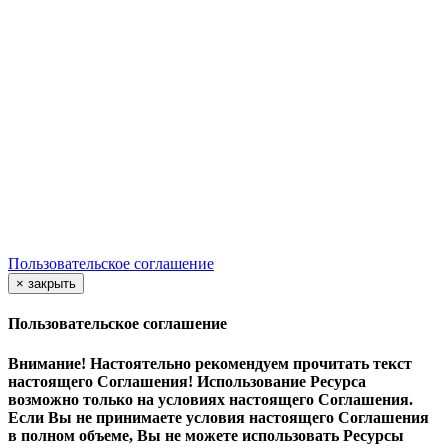
(c
) ООО «Касаргинский источник» ИНН 7452115708
Менеджер по обучению
Дудникова Галина
dudnikova.gv@niagara74.ru
Юр. Адрес:
456200 г. Златоуст, Пр. 30-летия Победы, 13, оф.
106, нежилое помещение 1
Все права защищены
.
Пользовательское соглашение
×
закрыть
Пользовательское соглашение
Внимание! Настоятельно рекомендуем прочитать текст
настоящего Соглашения! Использование Ресурса
возможно только на условиях настоящего Соглашения.
Если Вы не принимаете условия настоящего Соглашения
в полном объеме, Вы не можете использовать Ресурсы