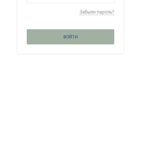
Забыли пароль?
ВОЙТИ
(c
) ООО «Касаргинский источник» ИНН
7452115708
Менеджер по обучению
Дудникова Галина
dudnikova.gv@niagara74.ru
Юр. Адрес:
456200 г. Златоуст, Пр. 30-летия
Победы, 13, оф. 106, нежилое помещение 1
Все права защищены
.