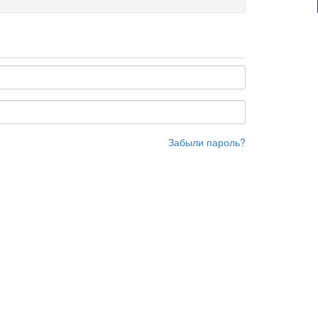
Забыли пароль?
ra74.ru
е помещение 1