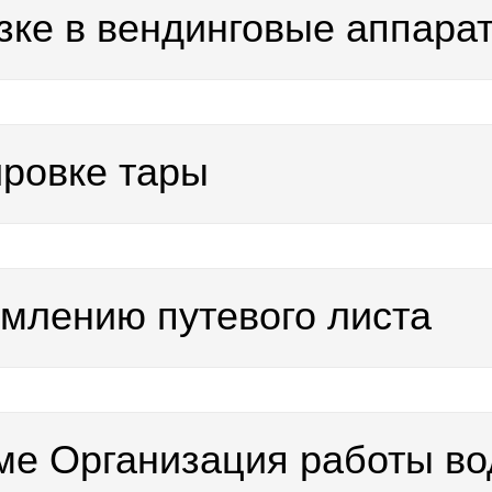
узке в вендинговые аппара
ировке тары
млению путевого листа
еме Организация работы в