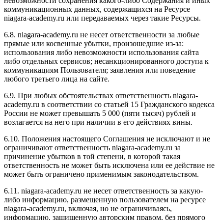
невозможности сохранения какого-либо Содержания и иных
коммуникационных данных, содержащихся на Ресурсе
niagara-academy.ru или передаваемых через такие Ресурсы.
6.8. niagara-academy.ru не несет ответственности за любые
прямые или косвенные убытки, произошедшие из-за:
использования либо невозможности использования сайта
либо отдельных сервисов; несанкционированного доступа к
коммуникациям Пользователя; заявления или поведение
любого третьего лица на сайте.
6.9. При любых обстоятельствах ответственность niagara-
academy.ru в соответствии со статьей 15 Гражданского кодекса
России не может превышать 5 000 (пяти тысяч) рублей и
возлагается на него при наличии в его действиях вины.
6.10. Положения настоящего Соглашения не исключают и не
ограничивают ответственность niagara-academy.ru за
причинение убытков в той степени, в которой такая
ответственность не может быть исключена или ее действие не
может быть ограничено применимым законодательством.
6.11. niagara-academy.ru не несет ответственность за какую-
либо информацию, размещенную пользователем на ресурсе
niagara-academy.ru, включая, но не ограничиваясь,
информацию, защищенную авторским правом, без прямого