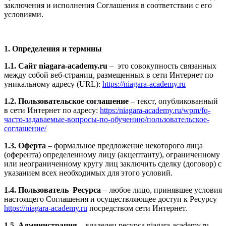
заключения и исполнения Соглашения в соответствии с его
условиями.
1. Определения и термины
1.1. Сайт niagara-academy.ru
– это совокупность связанных
между собой веб-страниц, размещенных в сети Интернет по
уникальному адресу (URL):
https://niagara-academy.ru
1.2. Пользовательское соглашение
– текст, опубликованный
в сети Интернет по адресу:
https:/niagara-academy.ru/wpm/fq-
часто-задаваемые-вопросы-по-обучению/
пользовательское-
соглашение
/
1.3. Оферта
– формальное предложение некоторого лица
(оферента) определенному лицу (акцептанту), ограниченному
или неограниченному кругу лиц заключить сделку (договор) с
указанием всех необходимых для этого условий.
1.4. Пользователь Ресурса
– любое лицо, принявшее условия
настоящего Соглашения и осуществляющее доступ к Ресурсу
https://niagara-academy.ru
посредством сети Интернет.
1.5. Администрация
– владелец ресурса niagara-academy.ru,