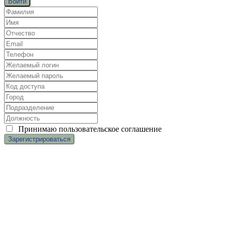
Войти
Принимаю
пользовательское соглашение
(c
) ООО «Касаргинский источник» ИНН 7452115708
Менеджер по обучению
Дудникова Галина
dudnikova.gv@niagara74.ru
Юр. Адрес:
456200 г. Златоуст, Пр. 30-летия Победы, 13, оф.
106, нежилое помещение 1
Все права защищены
.