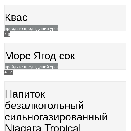
04.07.2024
1302
Квас
пройдите предыдущий урок
# 9
31.05.2024
1336
Морс Ягод сок
пройдите предыдущий урок
# 10
04.07.2024
1189
Напиток
безалкогольный
сильногазированный
Niagara Tropical