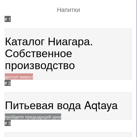
Напитки
# 1
10.07.2024
1200
Каталог Ниагара.
Собственное
производство
доступ закрыт
# 2
21.04.2026
130
Питьевая вода Aqtaya
пройдите предыдущий урок
# 3
10.07.2024
1191