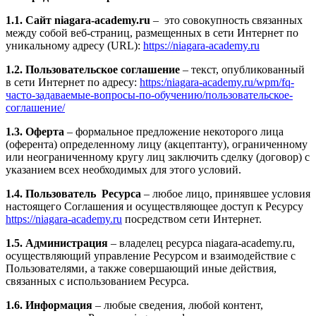
1.1. Сайт niagara-academy.ru
– это совокупность связанных
между собой веб-страниц, размещенных в сети Интернет по
уникальному адресу (URL):
https://niagara-academy.ru
1.2. Пользовательское соглашение
– текст, опубликованный
в сети Интернет по адресу:
https:/niagara-academy.ru/wpm/fq-
часто-задаваемые-вопросы-по-обучению/
пользовательское-
соглашение
/
1.3. Оферта
– формальное предложение некоторого лица
(оферента) определенному лицу (акцептанту), ограниченному
или неограниченному кругу лиц заключить сделку (договор) с
указанием всех необходимых для этого условий.
1.4. Пользователь Ресурса
– любое лицо, принявшее условия
настоящего Соглашения и осуществляющее доступ к Ресурсу
https://niagara-academy.ru
посредством сети Интернет.
1.5. Администрация
– владелец ресурса niagara-academy.ru,
осуществляющий управление Ресурсом и взаимодействие с
Пользователями, а также совершающий иные действия,
связанных с использованием Ресурса.
1.6. Информация
– любые сведения, любой контент,