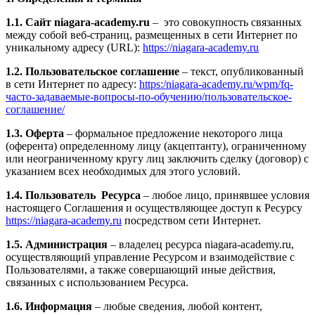
1.1. Сайт niagara-academy.ru
– это совокупность связанных
между собой веб-страниц, размещенных в сети Интернет по
уникальному адресу (URL):
https://niagara-academy.ru
1.2. Пользовательское соглашение
– текст, опубликованный
в сети Интернет по адресу:
https:/niagara-academy.ru/wpm/fq-
часто-задаваемые-вопросы-по-обучению/
пользовательское-
соглашение
/
1.3. Оферта
– формальное предложение некоторого лица
(оферента) определенному лицу (акцептанту), ограниченному
или неограниченному кругу лиц заключить сделку (договор) с
указанием всех необходимых для этого условий.
1.4. Пользователь Ресурса
– любое лицо, принявшее условия
настоящего Соглашения и осуществляющее доступ к Ресурсу
https://niagara-academy.ru
посредством сети Интернет.
1.5. Администрация
– владелец ресурса niagara-academy.ru,
осуществляющий управление Ресурсом и взаимодействие с
Пользователями, а также совершающий иные действия,
связанных с использованием Ресурса.
1.6. Информация
– любые сведения, любой контент,