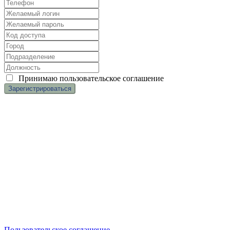
Принимаю
пользовательское соглашение
(c
) ООО «Касаргинский источник» ИНН 7452115708
Менеджер по обучению
Дудникова Галина
dudnikova.gv@niagara74.ru
Юр. Адрес:
456200 г. Златоуст, Пр. 30-летия Победы, 13, оф.
106, нежилое помещение 1
Все права защищены
.
Пользовательское соглашение