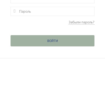
Забыли пароль?
ВОЙТИ
(c
) ООО «Касаргинский источник» ИНН 7452115708
джер по обучению
Дудникова Галина dudnikova.gv@niagara
56200 г. Златоуст, Пр. 30-летия Победы, 13, оф. 106, нежило
Все права защищены
.