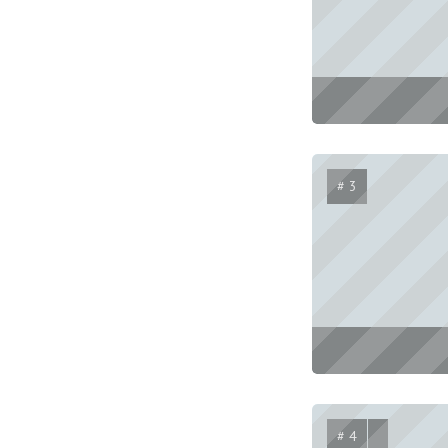
# 3
# 4