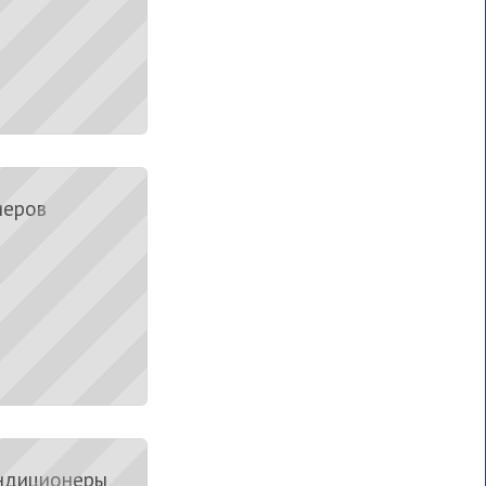
неров
ондиционеры