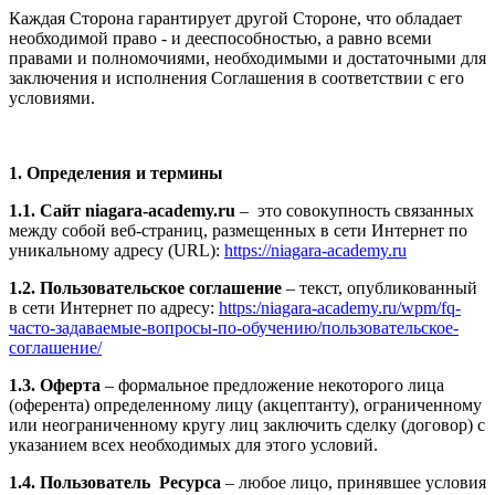
Каждая Сторона гарантирует другой Стороне, что обладает
необходимой право - и дееспособностью, а равно всеми
правами и полномочиями, необходимыми и достаточными для
заключения и исполнения Соглашения в соответствии с его
условиями.
1. Определения и термины
1.1. Сайт niagara-academy.ru
– это совокупность связанных
между собой веб-страниц, размещенных в сети Интернет по
уникальному адресу (URL):
https://niagara-academy.ru
1.2. Пользовательское соглашение
– текст, опубликованный
в сети Интернет по адресу:
https:/niagara-academy.ru/wpm/fq-
часто-задаваемые-вопросы-по-обучению/
пользовательское-
соглашение
/
1.3. Оферта
– формальное предложение некоторого лица
(оферента) определенному лицу (акцептанту), ограниченному
или неограниченному кругу лиц заключить сделку (договор) с
указанием всех необходимых для этого условий.
1.4. Пользователь Ресурса
– любое лицо, принявшее условия