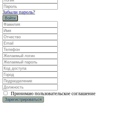
Забыли пароль?
Войти
Принимаю
пользовательское соглашение
(c
) ООО «Касаргинский источник» ИНН 7452115708
Менеджер по обучению
Дудникова Галина
dudnikova.gv@niagara74.ru