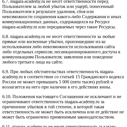
6.7. niagara-academy.ru не несет ответственности перед
Пользователем за любой убыток или ущерб, понесенный
Пользователем в результате удаления, сбоя или
невозможности сохранения какого-либо Содержания и иных
коммуникационных данных, содержащихся на Ресурсе
niagara-academy.ru или передаваемых через такие Ресурсы.
6.8. niagara-academy.ru не несет ответственности за любые
прямые или косвенные убытки, произошедшие из-за:
использования либо невозможности использования сайта
либо отдельных сервисов; несанкционированного доступа к
коммуникациям Пользователя; заявления или поведение
любого третьего лица на сайте.
6.9. При любых обстоятельствах ответственность niagara-
academy.ru в соответствии со статьей 15 Гражданского кодекса
России не может превышать 5 000 (пяти тысяч) рублей и
возлагается на него при наличии в его действиях вины.
6.10. Положения настоящего Соглашения не исключают и не
ограничивают ответственность niagara-academy.ru за
причинение убытков в той степени, в которой такая
ответственность не может быть исключена или ее действие не
может быть ограничено применимым законодательством.
6.11. niagara-academy.ru не несет ответственность за какую-