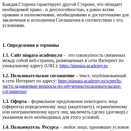
Каждая Сторона гарантирует другой Стороне, что обладает
необходимой право - и дееспособностью, а равно всеми
правами и полномочиями, необходимыми и достаточными для
заключения и исполнения Соглашения в соответствии с его
условиями.
1. Определения и термины
1.1. Сайт niagara-academy.ru
– это совокупность связанных
между собой веб-страниц, размещенных в сети Интернет по
уникальному адресу (URL):
https://niagara-academy.ru
1.2. Пользовательское соглашение
– текст, опубликованный
в сети Интернет по адресу:
https:/niagara-academy.ru/wpm/fq-
часто-задаваемые-вопросы-по-обучению/
пользовательское-
соглашение
/
1.3. Оферта
– формальное предложение некоторого лица
(оферента) определенному лицу (акцептанту), ограниченному
или неограниченному кругу лиц заключить сделку (договор) с
указанием всех необходимых для этого условий.
1.4. Пользователь Ресурса
– любое лицо, принявшее условия