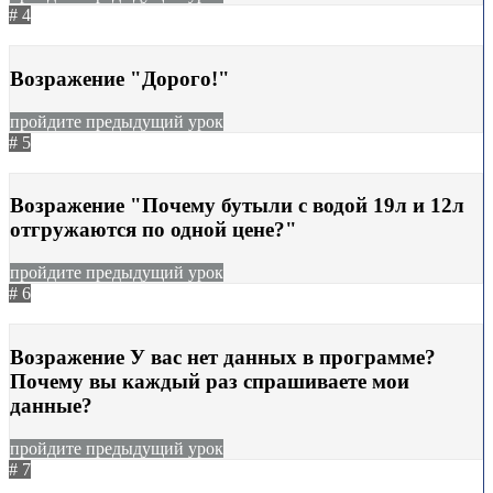
# 4
16.06.2022
1554
Возражение "Дорого!"
пройдите предыдущий урок
# 5
22.04.2024
587
Возражение "Почему бутыли с водой 19л и 12л
отгружаются по одной цене?"
пройдите предыдущий урок
# 6
04.07.2023
670
Возражение У вас нет данных в программе?
Почему вы каждый раз спрашиваете мои
данные?
пройдите предыдущий урок
# 7
05.07.2023
778