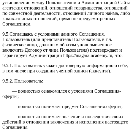
установление между Пользователем и Администрацией Сайта
агентских отношений, отношений товарищества, отношений
по совместной деятельности, отношений личного найма, либо
каких-то иных отношений, прямо не предусмотренных
Соглашением.
9.5.Соглашаясь с условиями данного Соглашения,
Пользователь (или представитель Пользователя, в т.ч.
физическое лицо, должным образом уполномоченное
заключить Договор от лица Пользователя) подтверждает и
гарантирует Администрации https://niagara-academy.ru, что:
9.5.1. Пользователь укажет достоверную информацию о себе,
в том числе при создании учетной записи (аккаунта).
9.5.2. Пользователь:
— полностью ознакомился с условиями Соглашения-
оферты;
— полностью понимает предмет Соглашения-оферты;
— полностью понимает значение и последствия своих
действий в отношении заключения и исполнения настоящего
Соглашения.