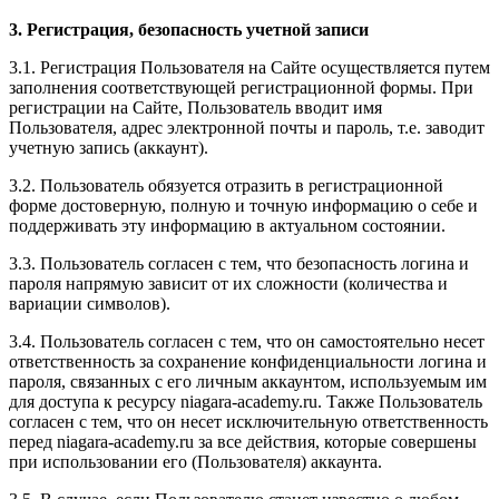
3. Регистрация, безопасность учетной записи
3.1. Регистрация Пользователя на Сайте осуществляется путем
заполнения соответствующей регистрационной формы. При
регистрации на Сайте, Пользователь вводит имя
Пользователя, адрес электронной почты и пароль, т.е. заводит
учетную запись (аккаунт).
3.2. Пользователь обязуется отразить в регистрационной
форме достоверную, полную и точную информацию о себе и
поддерживать эту информацию в актуальном состоянии.
3.3. Пользователь согласен с тем, что безопасность логина и
пароля напрямую зависит от их сложности (количества и
вариации символов).
3.4. Пользователь согласен с тем, что он самостоятельно несет
ответственность за сохранение конфиденциальности логина и
пароля, связанных с его личным аккаунтом, используемым им
для доступа к ресурсу niagara-academy.ru. Также Пользователь
согласен с тем, что он несет исключительную ответственность
перед niagara-academy.ru
за все действия, которые совершены
при использовании его (Пользователя) аккаунта.