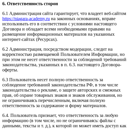
6. Ответственность сторон
6.1 Администрация сайта гарантирует, что владеет веб-сайтом
https://niagara-academy.ru
на законных основаниях, вправе
использовать его в соответствии с условиями настоящего
Договора и обладает всеми необходимыми правами на
размещение информационных материалов на указанных
интернет-сайтах (Ресурсах).
6.2 Администрация, посредством модерации, следит на
корректностью размещаемой Пользователем Информации, но
при этом не несет ответственности за соблюдений требований
законодательства, указанных в п. 6.3. настоящего Договора-
оферты.
6.3 Пользователь несет полную ответственность за
соблюдение требований законодательства РФ, в том числе
законодательства о рекламе, о защите авторских и смежных
прав, об охране товарных знаков и знаков обслуживания, но
не ограничиваясь перечисленным, включая полную
ответственность за содержание и форму материалов.
6.4. Пользователь признает, что ответственность за любую
информацию (в том числе, но не ограничиваясь: файлы с
данными, тексты и т. д.), к которой он может иметь доступ как