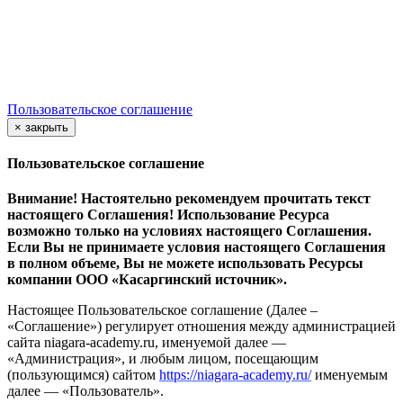
Все права защищены
.
Пользовательское соглашение
×
закрыть
Пользовательское соглашение
Внимание! Настоятельно рекомендуем прочитать текст
настоящего Соглашения! Использование Ресурса
возможно только на условиях настоящего Соглашения.
Если Вы не принимаете условия настоящего Соглашения
в полном объеме, Вы не можете использовать Ресурсы
компании ООО
«Касаргинский источник».
Настоящее Пользовательское соглашение (Далее –
«Соглашение») регулирует отношения между администрацией
сайта niagara-academy.ru, именуемой далее —
«Администрация», и любым лицом, посещающим
(пользующимся) сайтом
https://niagara-academy.ru/
именуемым
далее — «Пользователь».