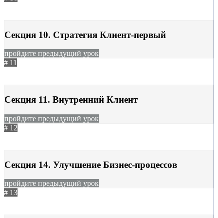
не начат
18.05.2021
280
Секция 10. Стратегия Клиент-первый
пройдите предыдущий урок
# 11
не начат
18.05.2021
242
Секция 11. Внутренний Клиент
пройдите предыдущий урок
# 12
не начат
18.05.2021
196
Секция 14. Улучшение Бизнес-процессов
пройдите предыдущий урок
# 13
не начат
18.05.2021
273