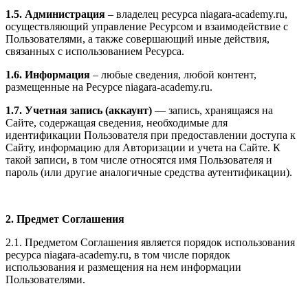
1.5. Администрация
– владелец ресурса niagara-academy.ru,
осуществляющий управление Ресурсом и взаимодействие с
Пользователями, а также совершающий иные действия,
связанных с использованием Ресурса.
1.6. Информация
– любые сведения, любой контент,
размещенные на Ресурсе niagara-academy.ru.
1.7. Учетная запись (аккаунт)
— запись, хранящаяся на
Сайте, содержащая сведения, необходимые для
идентификации Пользователя при предоставлении доступа к
Сайту, информацию для Авторизации и учета на Сайте. К
такой записи, в том числе относятся имя Пользователя и
пароль (или другие аналогичные средства аутентификации).
2. Предмет Соглашения
2.1. Предметом Соглашения является порядок использования
ресурса niagara-academy.ru, в том числе порядок
использования и размещения на нем информации
Пользователями.