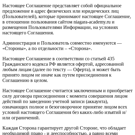
Настоящее Соглашение представляет собой официальное
предложение в адрес физических или юридических лиц
(Пользователей), которые принимают настоящее Соглашение,
в отношении пользования сайтом niagara-academy.ru и
размещения Пользователями Информации, на условиях
настоящего Соглашения.
Администрация и Пользователь совместно именуются —
«Стороны», а по отдельности – «Сторона».
Настоящее Соглашение в соответствии со статьей 435
Гражданского кодекса РФ является офертой, адресованной
любым лицам (далее по тексту — Оферта), и может быть
принято лицом не иначе как путем присоединения к
Соглашению в целом.
Настоящее Соглашение считается заключенным и приобретает
силу договора присоединения с момента совершения лицом
действий по заведению учетной записи (аккаунта),
означающих полное и безоговорочное принятие лицом всех
условий настоящего Соглашения без каких-либо изъятий и/
или ограничений.
Каждая Сторона гарантирует другой Стороне, что обладает
необходимой право - и дееспособностью, а равно всеми