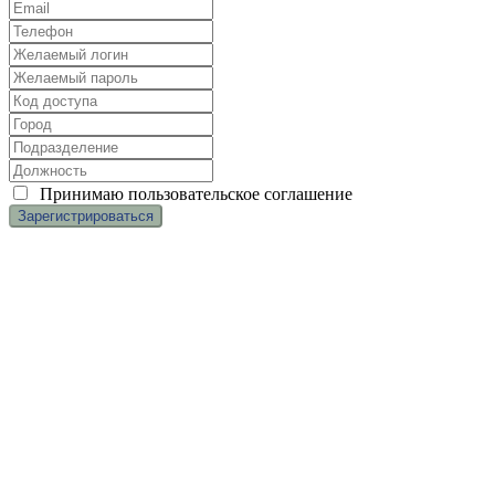
Принимаю
пользовательское соглашение
(c
) ООО «Касаргинский источник» ИНН 7452115708
Менеджер по обучению
Дудникова Галина
dudnikova.gv@niagara74.ru
Юр. Адрес:
456200 г. Златоуст, Пр. 30-летия Победы, 13, оф.
106, нежилое помещение 1
Все права защищены
.