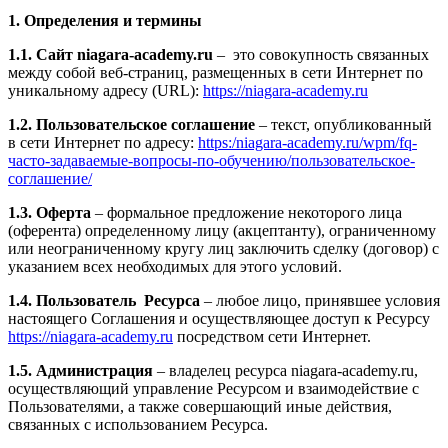
1. Определения и термины
1.1. Сайт niagara-academy.ru
– это совокупность связанных
между собой веб-страниц, размещенных в сети Интернет по
уникальному адресу (URL):
https://niagara-academy.ru
1.2. Пользовательское соглашение
– текст, опубликованный
в сети Интернет по адресу:
https:/niagara-academy.ru/wpm/fq-
часто-задаваемые-вопросы-по-обучению/
пользовательское-
соглашение
/
1.3. Оферта
– формальное предложение некоторого лица
(оферента) определенному лицу (акцептанту), ограниченному
или неограниченному кругу лиц заключить сделку (договор) с
указанием всех необходимых для этого условий.
1.4. Пользователь Ресурса
– любое лицо, принявшее условия
настоящего Соглашения и осуществляющее доступ к Ресурсу
https://niagara-academy.ru
посредством сети Интернет.
1.5. Администрация
– владелец ресурса niagara-academy.ru,
осуществляющий управление Ресурсом и взаимодействие с
Пользователями, а также совершающий иные действия,
связанных с использованием Ресурса.