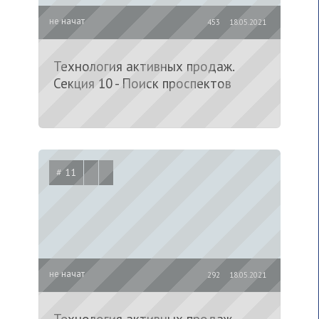
не начат
453
18.05.2021
Технология активных продаж.
Секция 10 - Поиск проспектов
# 11
не начат
292
18.05.2021