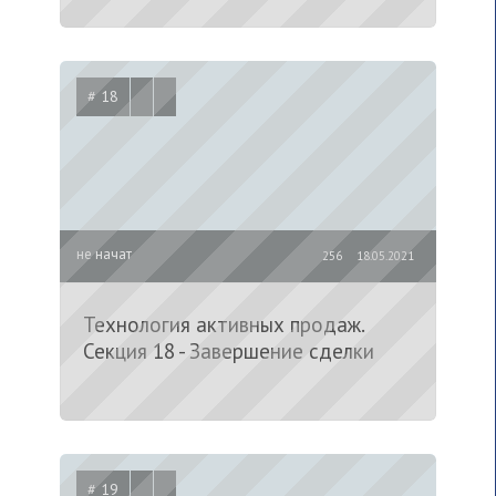
# 18
не начат
256
18.05.2021
Технология активных продаж.
Секция 18 - Завершение сделки
# 19