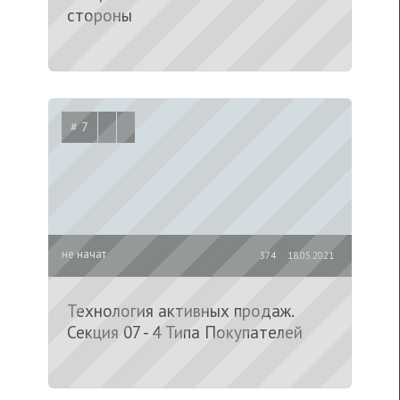
стороны
# 7
не начат
374
18.05.2021
Технология активных продаж.
Секция 07 - 4 Типа Покупателей