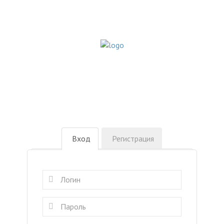
Вход
Регистрация