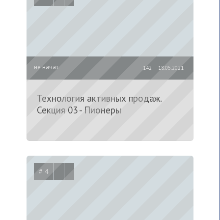
не начат
142
18.05.2021
Технология активных продаж.
Секция 03 - Пионеры
# 4