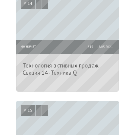
# 14
не начат
315
18.05.2021
Технология активных продаж.
Секция 14 -Техника Q
# 15