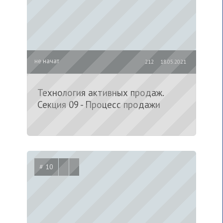
не начат
212
18.05.2021
Технология активных продаж.
Секция 09 - Процесс продажи
# 10