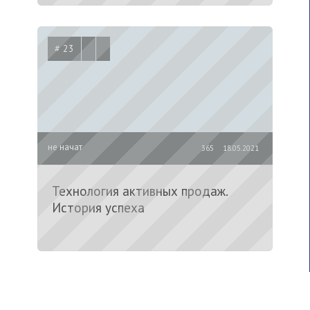
# 23
не начат
365
18.05.2021
Технология активных продаж.
История успеха