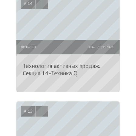
# 14
не начат
316
18.05.2021
Технология активных продаж.
Секция 14 -Техника Q
# 15