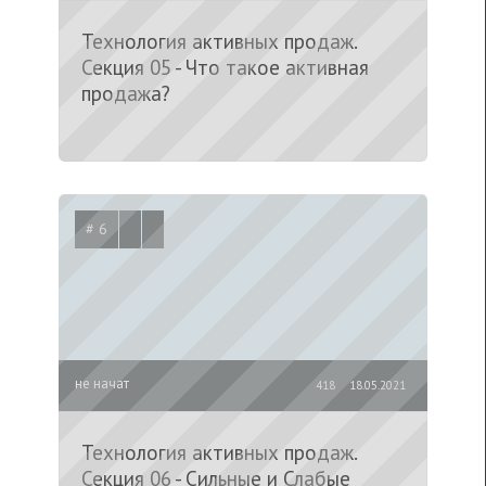
Технология активных продаж.
Секция 05 - Что такое активная
продажа?
# 6
не начат
418
18.05.2021
Технология активных продаж.
Секция 06 - Сильные и Слабые