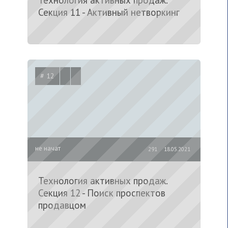
Технология активных продаж.
Секция 11 - Активный нетворкинг
# 12
не начат
291
18.05.2021
Технология активных продаж.
Секция 12 - Поиск проспектов
продавцом