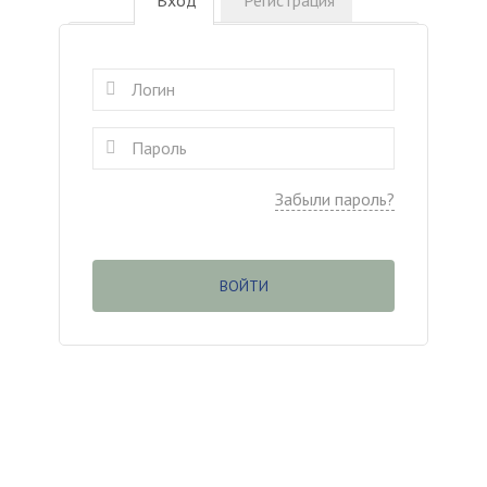
Вход
Регистрация
Забыли пароль?
ВОЙТИ
(c
) ООО «Касаргинский источник» ИНН
7452115708
Менеджер по обучению
Дудникова Галина