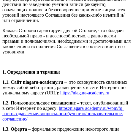
действий по заведению учетной записи (аккаунта),
означающих полное и безоговорочное принятие лицом всех
условий настоящего Соглашения без каких-либо изъятий и/
или ограничений.
Каждая Сторона гарантирует другой Стороне, что обладает
необходимой право - и дееспособностью, а равно всеми
правами и полномочиями, необходимыми и достаточными для
заключения и исполнения Соглашения в соответствии с его
условиями.
1. Определения и термины
1.1. Сайт niagara-academy.ru
– это совокупность связанных
между собой веб-страниц, размещенных в сети Интернет по
уникальному адресу (URL):
https://niagara-academy.ru
1.2. Пользовательское соглашение
– текст, опубликованный
в сети Интернет по адресу:
https:/niagara-academy.ru/wpm/fq-
часто-задаваемые-вопросы-по-обучению/
пользовательское-
соглашение
/
1.3. Оферта
– формальное предложение некоторого лица