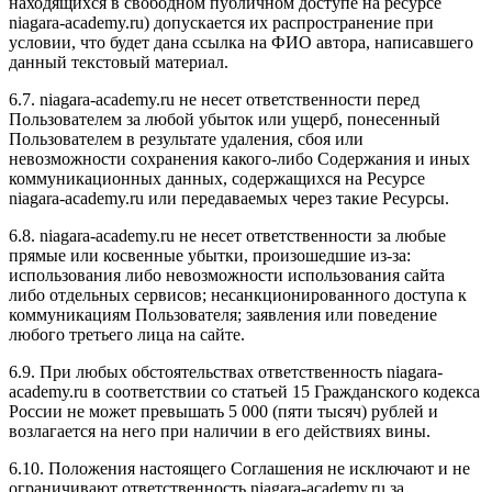
находящихся в свободном публичном доступе на ресурсе
niagara-academy.ru) допускается их распространение при
условии, что будет дана ссылка на ФИО автора, написавшего
данный текстовый материал.
6.7. niagara-academy.ru не несет ответственности перед
Пользователем за любой убыток или ущерб, понесенный
Пользователем в результате удаления, сбоя или
невозможности сохранения какого-либо Содержания и иных
коммуникационных данных, содержащихся на Ресурсе
niagara-academy.ru или передаваемых через такие Ресурсы.
6.8. niagara-academy.ru не несет ответственности за любые
прямые или косвенные убытки, произошедшие из-за:
использования либо невозможности использования сайта
либо отдельных сервисов; несанкционированного доступа к
коммуникациям Пользователя; заявления или поведение
любого третьего лица на сайте.
6.9. При любых обстоятельствах ответственность niagara-
academy.ru в соответствии со статьей 15 Гражданского кодекса
России не может превышать 5 000 (пяти тысяч) рублей и
возлагается на него при наличии в его действиях вины.
6.10. Положения настоящего Соглашения не исключают и не
ограничивают ответственность niagara-academy.ru за