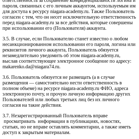
ответственность за сохранение конфиденциальности логина и
пароля, связанных с его личным аккаунтом, используемым им
для доступа к ресурсу niagara-academy.ru. Также Пользователь
согласен с тем, что он несет исключительную ответственность
перед niagara-academy.ru
за все действия, которые совершены
при использовании его (Пользователя) аккаунта.
3.5. В случае, если Пользователю станет известно о любом
несанкционированном использовании его пароля, логина или
реквизитов личного аккаунта, Пользователь обязуется
незамедлительно уведомить об этом niagara-academy.ru,
выслав соответствующее электронное сообщение по адресу:
makarenko.da@niagara74.ru
.
3.6. Пользователь обязуется не размещать (а в случае
размещения — самостоятельно нести ответственность в
полном объеме) на ресурсе niagara-academy.ru ФИО, адреса
электронную почту, и прочую личную информацию других
Пользователей или любых третьих лиц без их личного
согласия на такие действия.
3.7. Незарегистрированный Пользователь вправе
просматривать информации в публикациях, новостях,
статьях, но не вправе оставлять комментарии, а также иметь
доступ к закрытым материалам.