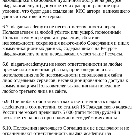
находящихся в свободном публичном доступе на ресурсе
niagara-academy.ru) допускается их распространение при
условии, что будет дана ссылка на ФИО автора, написавшего
данный текстовый материал.
6.7. niagara-academy.ru не несет ответственности перед
Пользователем за любой убыток или ущерб, понесенный
Пользователем в результате удаления, сбоя или
невозможности сохранения какого-либо Содержания и иных
коммуникационных данных, содержащихся на Ресурсе
niagara-academy.ru или передаваемых через такие Ресурсы.
6.8. niagara-academy.ru не несет ответственности за любые
прямые или косвенные убытки, произошедшие из-за:
использования либо невозможности использования сайта
либо отдельных сервисов; несанкционированного доступа к
коммуникациям Пользователя; заявления или поведение
любого третьего лица на сайте.
6.9. При любых обстоятельствах ответственность niagara-
academy.ru в соответствии со статьей 15 Гражданского кодекса
России не может превышать 5 000 (пяти тысяч) рублей и
возлагается на него при наличии в его действиях вины.
6.10. Положения настоящего Соглашения не исключают и не
ограничивают ответственность niagara-academy.ru за