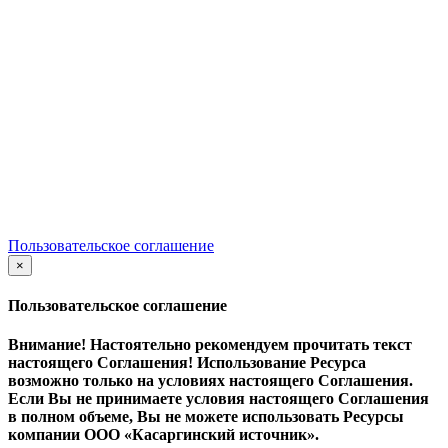
(c
) ООО «Касаргинский источник» ИНН 7452115708
Менеджер по обучению
Дудникова Галина
dudnikova.gv@niagara74.ru
Юр. Адрес:
456200 г. Златоуст, Пр. 30-летия Победы, 13, оф.
106, нежилое помещение 1
Все права защищены
.
Пользовательское соглашение
×
закрыть
Пользовательское соглашение
Внимание! Настоятельно рекомендуем прочитать текст
настоящего Соглашения! Использование Ресурса
возможно только на условиях настоящего Соглашения.
Если Вы не принимаете условия настоящего Соглашения
в полном объеме, Вы не можете использовать Ресурсы
компании ООО
«Касаргинский источник».