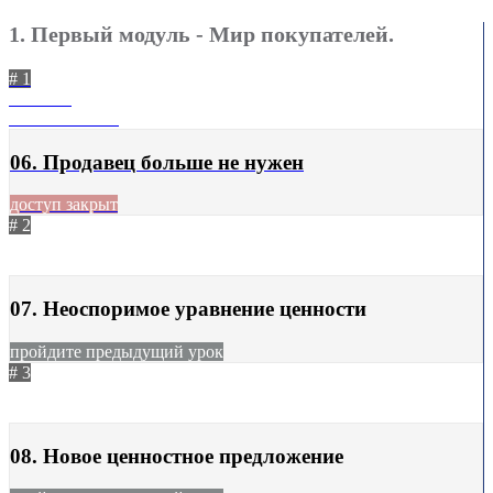
1. Первый модуль - Мир покупателей.
# 1
не начат
18.05.2021
217
06. Продавец больше не нужен
доступ закрыт
# 2
не начат
18.05.2021
193
07. Неоспоримое уравнение ценности
пройдите предыдущий урок
# 3
не начат
18.05.2021
180
08. Новое ценностное предложение