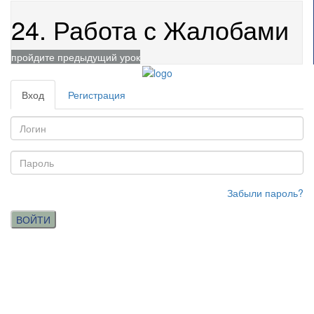
24. Работа с Жалобами
пройдите предыдущий урок
Вход
Регистрация
Забыли пароль?
ВОЙТИ
(c
) ООО «Касаргинский источник» ИНН 7452115708
Менеджер по обучению
Дудникова Галина
dudnikova.gv@niagara74.ru
Юр. Адрес:
456200 г. Златоуст, Пр. 30-летия Победы, 13,
оф. 106, нежилое помещение 1