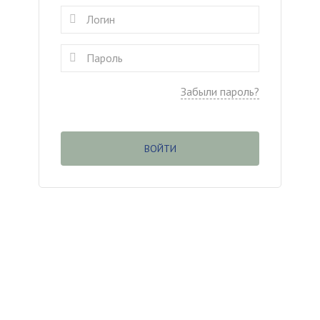
Забыли пароль?
ВОЙТИ
(c
) ООО «Касаргинский источник» ИНН
7452115708
Менеджер по обучению
Дудникова Галина
dudnikova.gv@niagara74.ru
Юр. Адрес:
456200 г. Златоуст, Пр. 30-летия